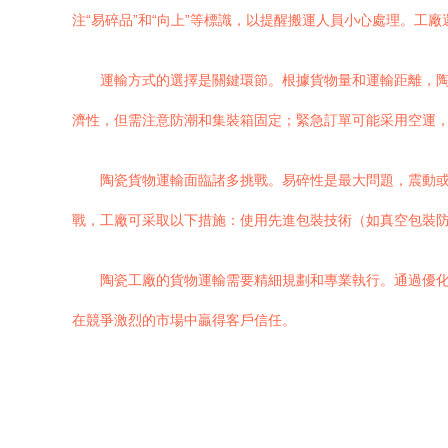
注“易碎品”和“向上”等標識，以提醒搬運人員小心處理。工
運輸方式的選擇是關鍵環節。根據貨物量和運輸距離，
濟性，但需注意防潮和集裝箱固定；緊急訂單可能采用空運
陶瓷貨物運輸面臨諸多挑戰。易碎性是最大問題，震動
戰，工廠可采取以下措施：使用先進包裝技術（如真空包裝
陶瓷工廠的貨物運輸需要精細規劃和專業執行。通過優
在競爭激烈的市場中贏得客戶信任。