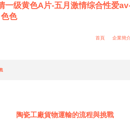
情一级黄色A片-五月激情综合性爱av
月色色
首頁
企業簡
戰
陶瓷工廠貨物運輸的流程與挑戰