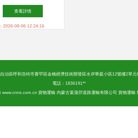
干力量
查看詳情
26-08-06 12:24:16
自治區呼和浩特市賽罕區金橋經濟技術開發區水岸華庭小區12號樓2單元8
電話：1836191**
6
www.cnns.com.cn
貨物運輸
內蒙古葉蒲羿道路運輸有限公司
貨物運輸