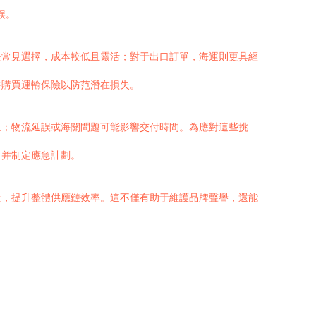
誤。
是常見選擇，成本較低且靈活；對于出口訂單，海運則更具經
并購買運輸保險以防范潛在損失。
量；物流延誤或海關問題可能影響交付時間。為應對這些挑
，并制定應急計劃。
全，提升整體供應鏈效率。這不僅有助于維護品牌聲譽，還能