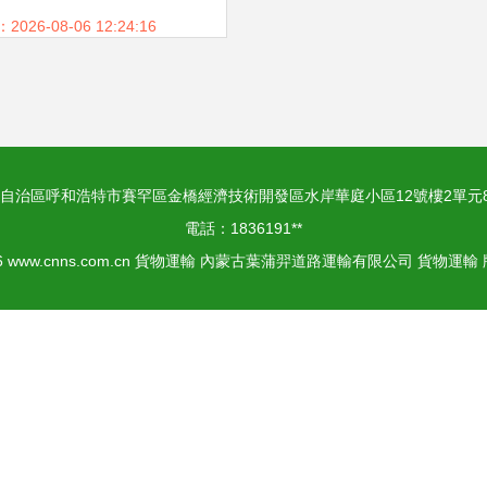
26-08-06 12:24:16
自治區呼和浩特市賽罕區金橋經濟技術開發區水岸華庭小區12號樓2單元8
電話：1836191**
6
www.cnns.com.cn
貨物運輸
內蒙古葉蒲羿道路運輸有限公司
貨物運輸