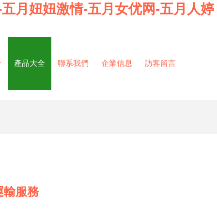
-五月妞妞激情-五月女优网-五月人婷
介
產品大全
聯系我們
企業信息
訪客留言
運輸服務