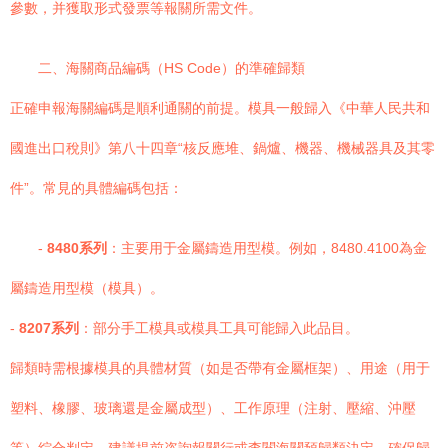
參數，并獲取形式發票等報關所需文件。
二、海關商品編碼（HS Code）的準確歸類
正確申報海關編碼是順利通關的前提。模具一般歸入《中華人民共和
國進出口稅則》第八十四章“核反應堆、鍋爐、機器、機械器具及其零
件”。常見的具體編碼包括：
-
8480系列
：主要用于金屬鑄造用型模。例如，8480.4100為金
屬鑄造用型模（模具）。
-
8207系列
：部分手工模具或模具工具可能歸入此品目。
歸類時需根據模具的具體材質（如是否帶有金屬框架）、用途（用于
塑料、橡膠、玻璃還是金屬成型）、工作原理（注射、壓縮、沖壓