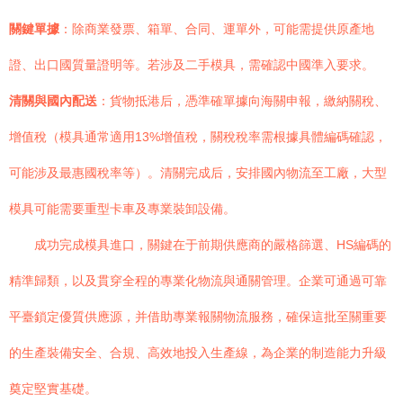
關鍵單據
：除商業發票、箱單、合同、運單外，可能需提供原產地
證、出口國質量證明等。若涉及二手模具，需確認中國準入要求。
清關與國內配送
：貨物抵港后，憑準確單據向海關申報，繳納關稅、
增值稅（模具通常適用13%增值稅，關稅稅率需根據具體編碼確認，
可能涉及最惠國稅率等）。清關完成后，安排國內物流至工廠，大型
模具可能需要重型卡車及專業裝卸設備。
成功完成模具進口，關鍵在于前期供應商的嚴格篩選、HS編碼的
精準歸類，以及貫穿全程的專業化物流與通關管理。企業可通過可靠
平臺鎖定優質供應源，并借助專業報關物流服務，確保這批至關重要
的生產裝備安全、合規、高效地投入生產線，為企業的制造能力升級
奠定堅實基礎。