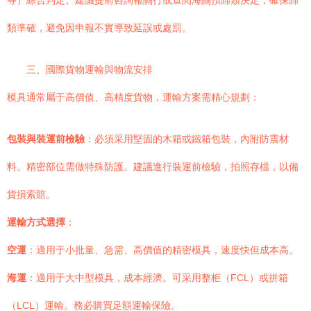
等）綜合判定。建議提前咨詢報關行或查閱海關預歸類決定，確保歸
類準確，避免因申報不實導致延誤或處罰。
三、國際貨物運輸與物流安排
模具通常屬于高價值、高精度貨物，運輸方案需精心規劃：
包裝與裝運前檢驗
：必須采用堅固的木箱或鐵箱包裝，內附防震材
料。精密部位需做特殊防護。建議進行裝運前檢驗，拍照存檔，以備
貨損索賠。
運輸方式選擇
：
空運
：適用于小批量、急需、高價值的精密模具，速度快但成本高。
海運
：適用于大中型模具，成本經濟。可采用整柜（FCL）或拼箱
（LCL）運輸。務必購買足額運輸保險。