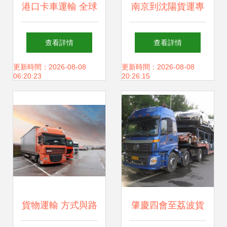
港口卡車運輸 全球
南京到沈陽貨運專
貿易的隱形動脈
線 高效連接南北的
查看詳情
查看詳情
物流動脈
更新時間：2026-08-08
更新時間：2026-08-08
06:20:23
20:26:15
貨物運輸 方式與路
肇慶四會至荔波貨