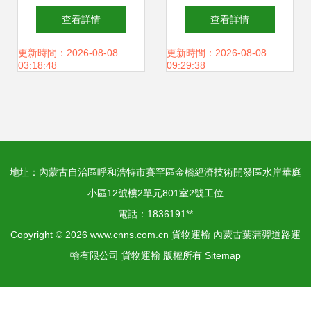
徑的選擇策略
運專線 高效調度回
查看詳情
查看詳情
程車，優化貨物運
更新時間：2026-08-08
更新時間：2026-08-08
03:18:48
09:29:38
輸解決方案
地址：內蒙古自治區呼和浩特市賽罕區金橋經濟技術開發區水岸華庭
小區12號樓2單元801室2號工位
電話：1836191**
Copyright © 2026
www.cnns.com.cn
貨物運輸
內蒙古葉蒲羿道路運
輸有限公司
貨物運輸
版權所有
Sitemap