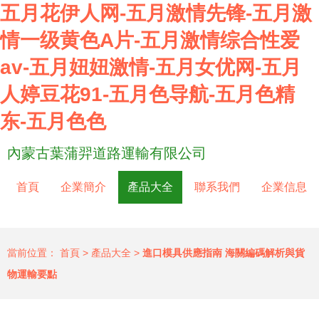
五月花伊人网-五月激情先锋-五月激
情一级黄色A片-五月激情综合性爱
av-五月妞妞激情-五月女优网-五月
人婷豆花91-五月色导航-五月色精
东-五月色色
內蒙古葉蒲羿道路運輸有限公司
首頁
企業簡介
產品大全
聯系我們
企業信息
當前位置：
首頁
>
產品大全
>
進口模具供應指南 海關編碼解析與貨
物運輸要點